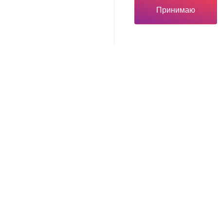
Принимаю
Инвестору
Инвестору
вная карта
Льготы для вашего бизн
ый тур
Презентационные матер
щая компания
Часто задаваемые вопр