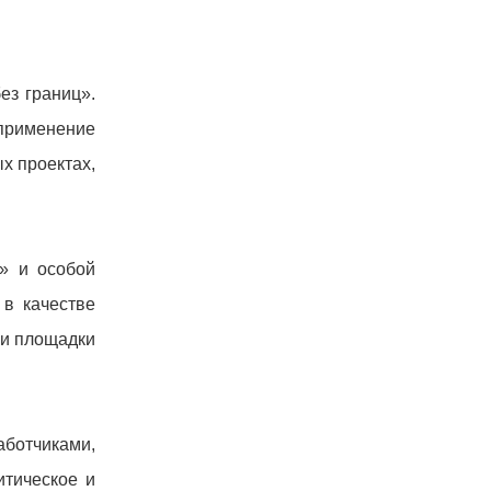
ез границ».
применение
х проектах,
» и особой
 в качестве
ии площадки
ботчиками,
итическое и