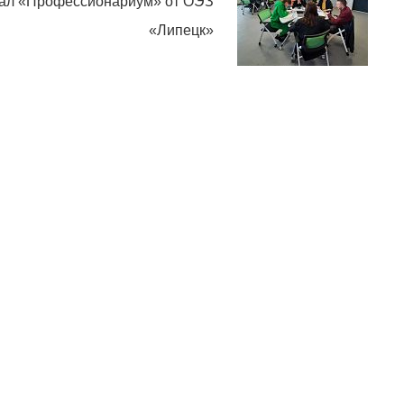
вал «Профессионариум» от ОЭЗ
«Липецк»