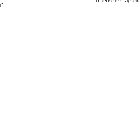
В регионе старто
н"