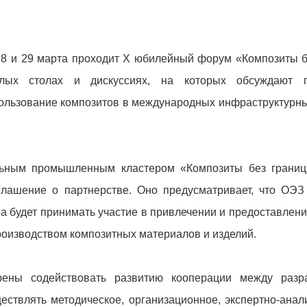
28 и 29 марта проходит X юбилейный форум «Композиты б
глых столах и дискуссиях, на которых обсуждают 
льзование композитов в международных инфраструктурны
ьным промышленным кластером «Композиты без границ
лашение о партнерстве. Оно предусматривает, что ОЭЗ
а будет принимать участие в привлечении и предоставлен
производством композитных материалов и изделий.
рены содействовать развитию кооперации между разра
ествлять методическое, организационное, экспертно-анал