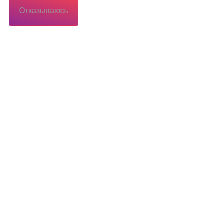
Отказываюсь
Потребителю
Потребителю
еса
Территория обслуживания сетевой
организации
иалы
Коммерческий учет
осы
Технологическое присоединение